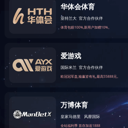
IPM
第三代半导体
汽车电子
其他