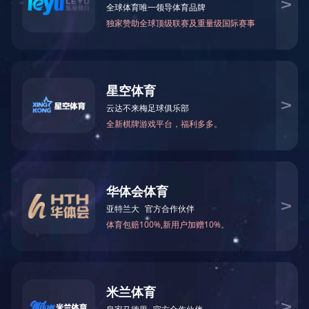
邮箱：cyz@jscj-elec.com
联系人：陈先生
联系电话：13601525970
地址：江苏省南京市江北新区研创园江淼路88号腾飞大厦
C栋13楼
华南终端销售
传真：025-69033068
邮箱：yangcp@szcj-elec.com
联系人：杨先生
联系电话：13600420208
地址：深圳市南山区海岸城中洲控股金融中心B座19楼
代理商销售